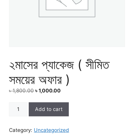
২মাসের প্যাকেজ ( সীমিত
সময়ের অফার )
Original
Current
৳
1,800.00
৳
1,000.00
price
price
was:
is:
২মাসের
Add to cart
৳ 1,800.00.
৳ 1,000.00.
প্যাকেজ
(
সীমিত
Category:
Uncategorized