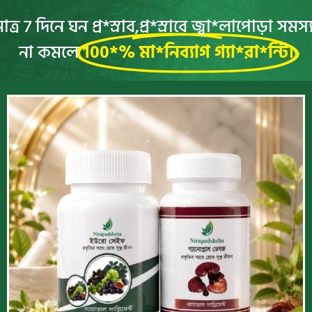
াত্র 7 দিনে ঘন প্র*স্রাব,প্র*স্রাবে জ্বা*লাপোড়া সমস্
না কমলে
100*% মা*নিব্যাগ গ্যা*রা*ন্টি।