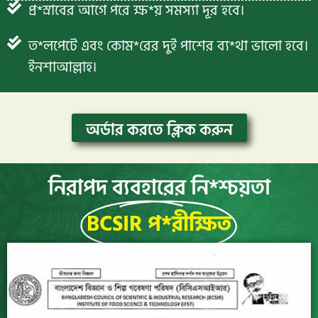
প্র*স্রাবের আগে পরে ক্ষ*য় সমস্যা দূর হবে।
ত*লপেটে এবং কোম*রের দুই পাশের ব্য*থা ভালো হবে।
ইনশাআল্লাহ।
অর্ডার করতে ক্লিক করুন
নিরাপদ ব্যবহারের নি*শ্চয়তা
BCSIR প*রীক্ষিত