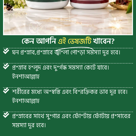
কেন আপনি
এই ভেষজটি
খাবেন?
ঘন প্র*স্রাব,প্র*স্রাবে জ্বা*লা পো*ড়া সমস্যা দূর হবে।
প্র*স্রাব হ*লুদ এবং দু*র্গন্ধ সমস্যা কেটে যাবে।
ইনশাআল্লাহ
শরীরের মধ্যে অ*স্বস্তি এবং বি*রক্তিকর ভাব দূর হবে।
ইনশাআল্লাহ
প্র*স্রাবের সাথে সু*গার এবং ফোঁ*টায় ফোঁটায় প্র*সাবের
সমস্যা দূর হবে।