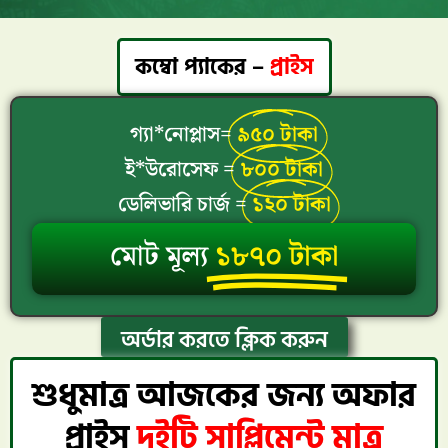
কম্বো প্যাকের –
প্রাইস
গ্যা*নোপ্লাস=
৯৫০ টাকা
ই*উরোসেফ =
৮০০ টাকা
ডেলিভারি চার্জ =
১২০ টাকা
মোট মূল্য
১৮৭০ টাকা
অর্ডার করতে ক্লিক করুন
শুধুমাত্র আজকের জন্য অফার
প্রাইস
দুইটি সাপ্লিমেন্ট মাত্র